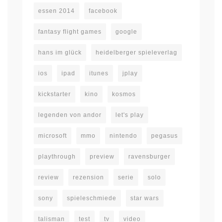
essen 2014
facebook
fantasy flight games
google
hans im glück
heidelberger spieleverlag
ios
ipad
itunes
jplay
kickstarter
kino
kosmos
legenden von andor
let's play
microsoft
mmo
nintendo
pegasus
playthrough
preview
ravensburger
review
rezension
serie
solo
sony
spieleschmiede
star wars
talisman
test
tv
video