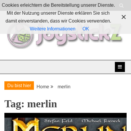
Skip
Cookies erleichtern die Bereitstellung unserer Dienste.
to
Mit der Nutzung unserer Dienste erklären Sie sich
content
damit einverstanden, dass wir Cookies verwenden.
Weitere Informationen
OK
Boardgames, games and everything Geek
JoystickZ
Du bist hier
Home
merlin
Tag:
merlin