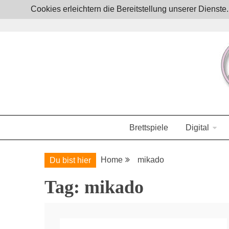
Skip
Cookies erleichtern die Bereitstellung unserer Dienst
to
content
Boardgames, games and everything Geek
JoystickZ
Brettspiele
Digital
Home
mikado
Du bist hier
Tag:
mikado