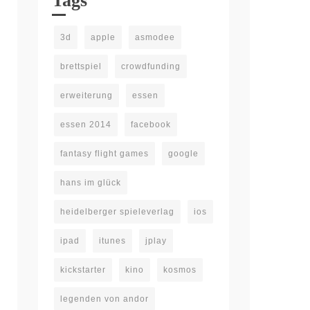
Tags
3d
apple
asmodee
brettspiel
crowdfunding
erweiterung
essen
essen 2014
facebook
fantasy flight games
google
hans im glück
heidelberger spieleverlag
ios
ipad
itunes
jplay
kickstarter
kino
kosmos
legenden von andor