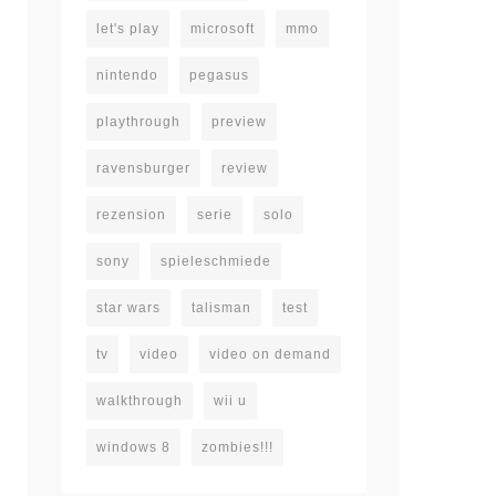
let's play
microsoft
mmo
nintendo
pegasus
playthrough
preview
ravensburger
review
rezension
serie
solo
sony
spieleschmiede
star wars
talisman
test
tv
video
video on demand
walkthrough
wii u
windows 8
zombies!!!