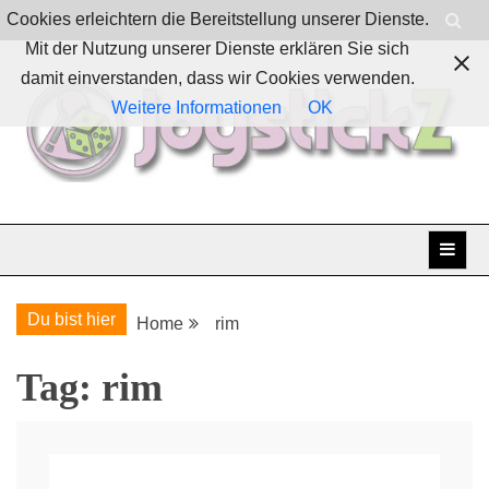
Skip
Cookies erleichtern die Bereitstellung unserer Dienste.
to
Mit der Nutzung unserer Dienste erklären Sie sich
content
damit einverstanden, dass wir Cookies verwenden.
Weitere Informationen
OK
Boardgames, games and everything Geek
JoystickZ
Du bist hier
Home
rim
Tag:
rim