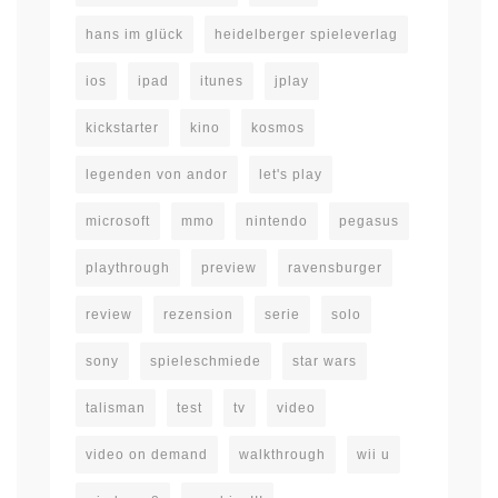
hans im glück
heidelberger spieleverlag
ios
ipad
itunes
jplay
kickstarter
kino
kosmos
legenden von andor
let's play
microsoft
mmo
nintendo
pegasus
playthrough
preview
ravensburger
review
rezension
serie
solo
sony
spieleschmiede
star wars
talisman
test
tv
video
video on demand
walkthrough
wii u