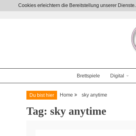
Skip
Cookies erleichtern die Bereitstellung unserer Dienst
to
content
Boardgames, games and everything Geek
JoystickZ
Brettspiele
Digital
Home
sky anytime
Du bist hier
Tag:
sky anytime