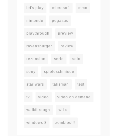
let's play
microsoft
mmo
nintendo
pegasus
playthrough
preview
ravensburger
review
rezension
serie
solo
sony
spieleschmiede
star wars
talisman
test
tv
video
video on demand
walkthrough
wii u
windows 8
zombies!!!