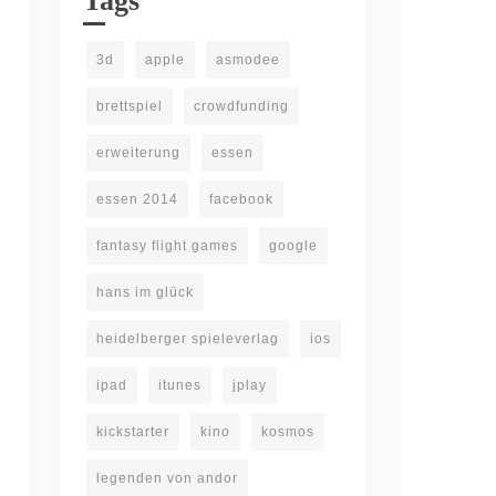
Tags
3d
apple
asmodee
brettspiel
crowdfunding
erweiterung
essen
essen 2014
facebook
fantasy flight games
google
hans im glück
heidelberger spieleverlag
ios
ipad
itunes
jplay
kickstarter
kino
kosmos
legenden von andor