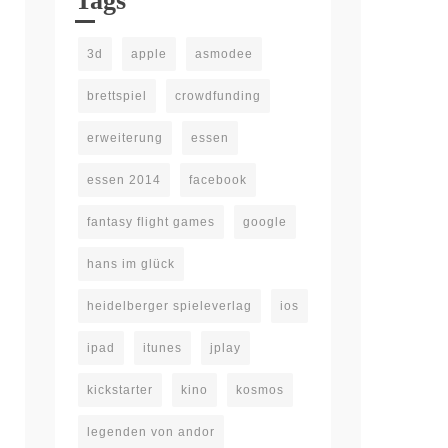
Tags
3d
apple
asmodee
brettspiel
crowdfunding
erweiterung
essen
essen 2014
facebook
fantasy flight games
google
hans im glück
heidelberger spieleverlag
ios
ipad
itunes
jplay
kickstarter
kino
kosmos
legenden von andor