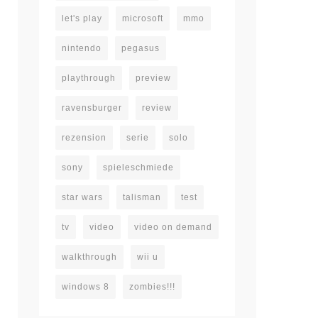
let's play
microsoft
mmo
nintendo
pegasus
playthrough
preview
ravensburger
review
rezension
serie
solo
sony
spieleschmiede
star wars
talisman
test
tv
video
video on demand
walkthrough
wii u
windows 8
zombies!!!