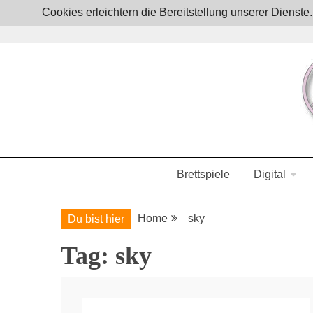
Skip
Cookies erleichtern die Bereitstellung unserer Dienst
to
content
Boardgames, games and everything Geek
JoystickZ
Brettspiele
Digital
Home
sky
Du bist hier
Tag:
sky