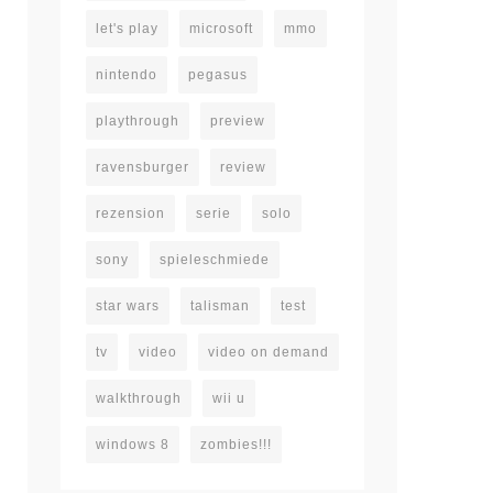
let's play
microsoft
mmo
nintendo
pegasus
playthrough
preview
ravensburger
review
rezension
serie
solo
sony
spieleschmiede
star wars
talisman
test
tv
video
video on demand
walkthrough
wii u
windows 8
zombies!!!