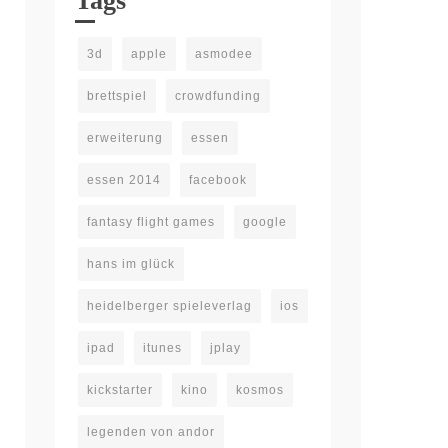
Tags
3d
apple
asmodee
brettspiel
crowdfunding
erweiterung
essen
essen 2014
facebook
fantasy flight games
google
hans im glück
heidelberger spieleverlag
ios
ipad
itunes
jplay
kickstarter
kino
kosmos
legenden von andor