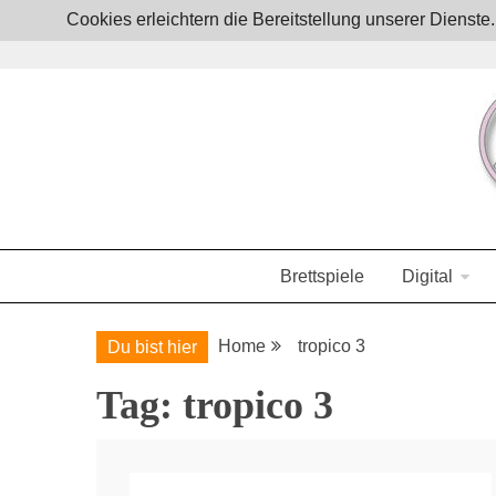
Skip
Cookies erleichtern die Bereitstellung unserer Dienst
to
content
Boardgames, games and everything Geek
JoystickZ
Brettspiele
Digital
Home
tropico 3
Du bist hier
Tag:
tropico 3