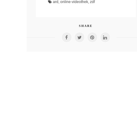
ard
,
online-videothek
,
zdf
SHARE