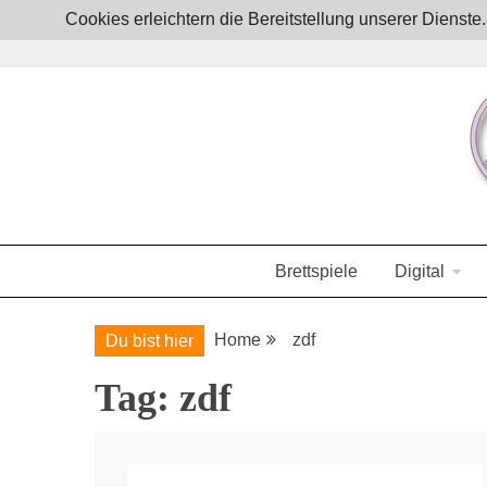
Skip
Cookies erleichtern die Bereitstellung unserer Dienst
to
content
Boardgames, games and everything Geek
JoystickZ
Brettspiele
Digital
Home
zdf
Du bist hier
Tag:
zdf