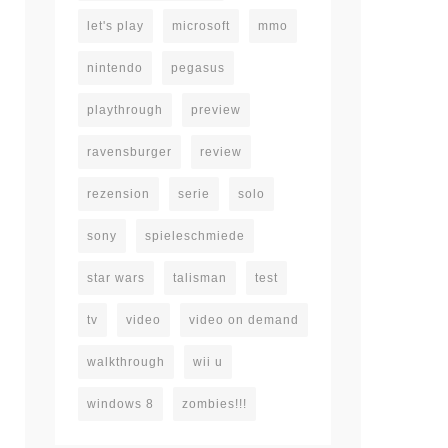
let's play
microsoft
mmo
nintendo
pegasus
playthrough
preview
ravensburger
review
rezension
serie
solo
sony
spieleschmiede
star wars
talisman
test
tv
video
video on demand
walkthrough
wii u
windows 8
zombies!!!