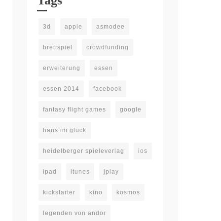
Tags
3d
apple
asmodee
brettspiel
crowdfunding
erweiterung
essen
essen 2014
facebook
fantasy flight games
google
hans im glück
heidelberger spieleverlag
ios
ipad
itunes
jplay
kickstarter
kino
kosmos
legenden von andor