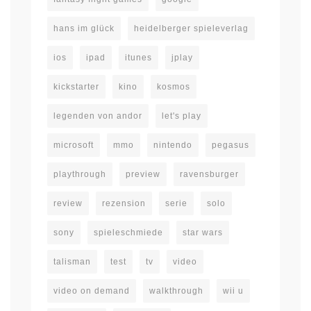
hans im glück
heidelberger spieleverlag
ios
ipad
itunes
jplay
kickstarter
kino
kosmos
legenden von andor
let's play
microsoft
mmo
nintendo
pegasus
playthrough
preview
ravensburger
review
rezension
serie
solo
sony
spieleschmiede
star wars
talisman
test
tv
video
video on demand
walkthrough
wii u