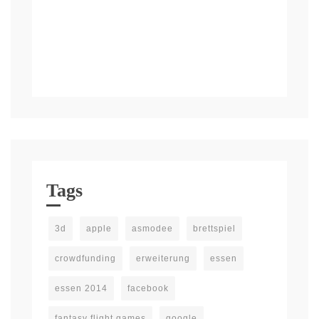
Tags
3d
apple
asmodee
brettspiel
crowdfunding
erweiterung
essen
essen 2014
facebook
fantasy flight games
google