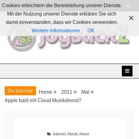
Skip
Cookies erleichtern die Bereitstellung unserer Dienste.
to
Mit der Nutzung unserer Dienste erklären Sie sich
content
damit einverstanden, dass wir Cookies verwenden.
Weitere Informationen
OK
Boardgames, games and everything Geek
JoystickZ
Du bist hier
Home
2011
Mai
Apple bald mit Cloud Musikdienst?
Internet
,
Musik
,
News