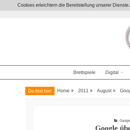
Skip
Cookies erleichtern die Bereitstellung unserer Dienst
to
content
Boardgames, games and everything Geek
JoystickZ
Brettspiele
Digital
Home
2011
August
Goog
Du bist hier
Gadge
Google üb