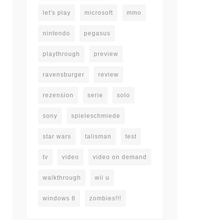
let's play
microsoft
mmo
nintendo
pegasus
playthrough
preview
ravensburger
review
rezension
serie
solo
sony
spieleschmiede
star wars
talisman
test
tv
video
video on demand
walkthrough
wii u
windows 8
zombies!!!