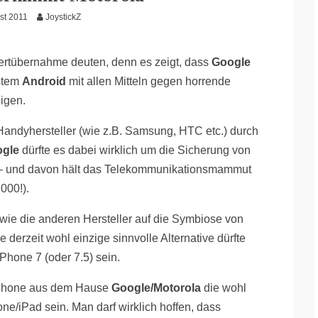
st 2011
JoystickZ
ertübernahme deuten, denn es zeigt, dass
Google
ystem
Android
mit allen Mitteln gegen horrende
igen.
Handyhersteller (wie z.B. Samsung, HTC etc.) durch
gle
dürfte es dabei wirklich um die Sicherung von
n – und davon hält das Telekommunikationsmammut
000!).
wie die anderen Hersteller auf die Symbiose von
derzeit wohl einzige sinnvolle Alternative dürfte
Phone 7 (oder 7.5) sein.
artphone aus dem Hause
Google/Motorola
die wohl
e/iPad sein. Man darf wirklich hoffen, dass