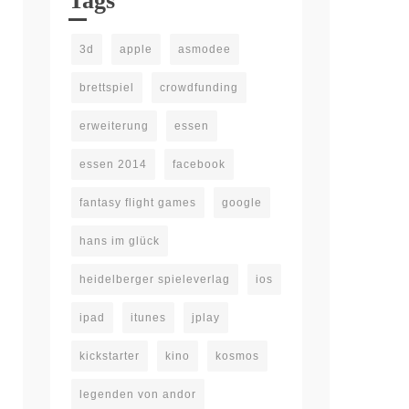
Tags
3d
apple
asmodee
brettspiel
crowdfunding
erweiterung
essen
essen 2014
facebook
fantasy flight games
google
hans im glück
heidelberger spieleverlag
ios
ipad
itunes
jplay
kickstarter
kino
kosmos
legenden von andor