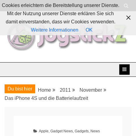
Skip
Cookies erleichtern die Bereitstellung unserer Dienste.
to
Mit der Nutzung unserer Dienste erklären Sie sich
content
damit einverstanden, dass wir Cookies verwenden.
Weitere Informationen
OK
Boardgames, games and everything Geek
JoystickZ
Du bist hier
Home
2011
November
Das iPhone 4S und die Batterielaufzeit
Apple
,
Gadget News
,
Gadgets
,
News