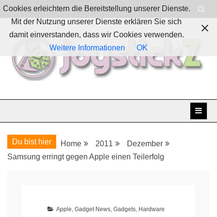
Skip
Cookies erleichtern die Bereitstellung unserer Dienste.
to
Mit der Nutzung unserer Dienste erklären Sie sich
content
damit einverstanden, dass wir Cookies verwenden.
Weitere Informationen
OK
Boardgames, games and everything Geek
JoystickZ
Du bist hier
Home
2011
Dezember
Samsung erringt gegen Apple einen Teilerfolg
Apple
,
Gadget News
,
Gadgets
,
Hardware