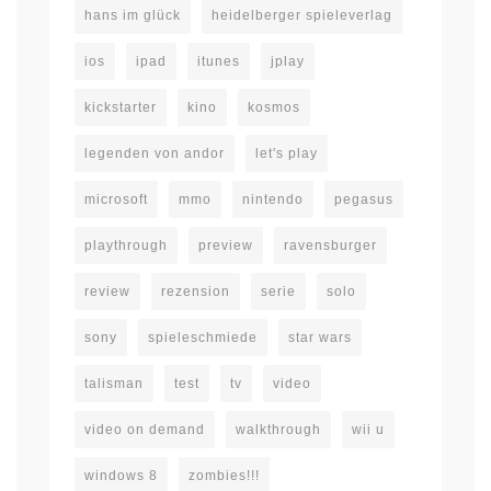
hans im glück
heidelberger spieleverlag
ios
ipad
itunes
jplay
kickstarter
kino
kosmos
legenden von andor
let's play
microsoft
mmo
nintendo
pegasus
playthrough
preview
ravensburger
review
rezension
serie
solo
sony
spieleschmiede
star wars
talisman
test
tv
video
video on demand
walkthrough
wii u
windows 8
zombies!!!