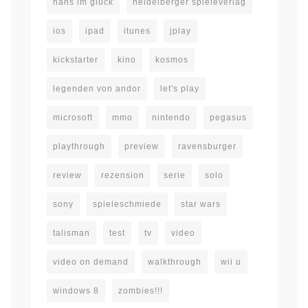
hans im glück
heidelberger spieleverlag
ios
ipad
itunes
jplay
kickstarter
kino
kosmos
legenden von andor
let's play
microsoft
mmo
nintendo
pegasus
playthrough
preview
ravensburger
review
rezension
serie
solo
sony
spieleschmiede
star wars
talisman
test
tv
video
video on demand
walkthrough
wii u
windows 8
zombies!!!