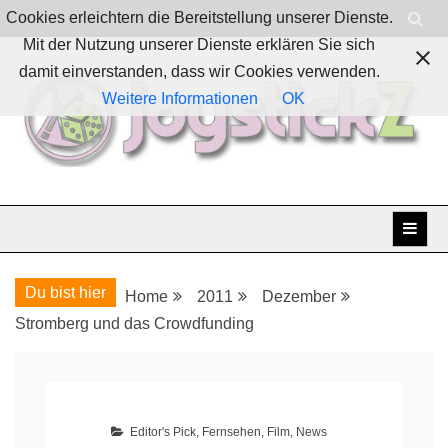
Skip
Cookies erleichtern die Bereitstellung unserer Dienste.
to
Mit der Nutzung unserer Dienste erklären Sie sich
content
damit einverstanden, dass wir Cookies verwenden.
Weitere Informationen
OK
Boardgames, games and everything Geek
JoystickZ
Du bist hier
Home
2011
Dezember
Stromberg und das Crowdfunding
Editor's Pick
,
Fernsehen
,
Film
,
News