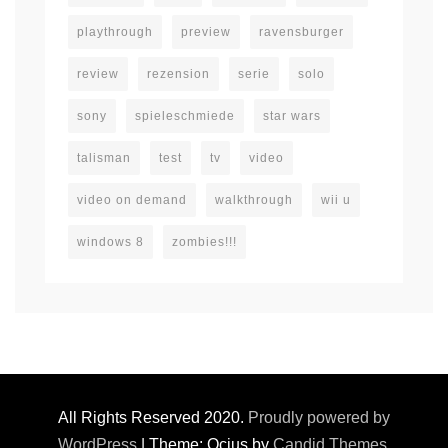
playthrough
preview
ravensburger
review
rezension
serie
solo
sony
spieleschmiede
star wars
talisman
test
tv
video
video on demand
walkthrough
wii u
windows 8
zombies!!!
All Rights Reserved 2020.
Proudly powered by
WordPress
|
Theme: Ocius by
Candid Themes
.