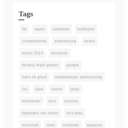
Tags
3d
apple
asmodee
brettspiel
crowdfunding
erweiterung
essen
essen 2014
facebook
fantasy flight games
google
hans im glück
heidelberger spieleverlag
ios
ipad
itunes
jplay
kickstarter
kino
kosmos
legenden von andor
let's play
microsoft
mmo
nintendo
pegasus