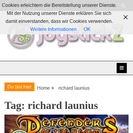
Skip
Cookies erleichtern die Bereitstellung unserer Dienste.
to
Mit der Nutzung unserer Dienste erklären Sie sich
content
damit einverstanden, dass wir Cookies verwenden.
Weitere Informationen
OK
Boardgames, games and everything Geek
JoystickZ
Du bist hier
Home
richard launius
Tag:
richard launius