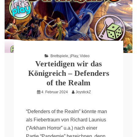
Brettspiele
,
jPlay
,
Video
Verteidigen wir das
Königreich – Defenders
of the Realm
4. Februar 2024
JoystickZ
“Defenders of the Realm” könnte man
als Fiebertraum von Richard Launius
(“Arkham Horror” u.a.) nach einer
Partie “Pandemie” bezeichnen, denn