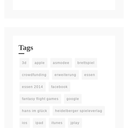
Tags
3d
apple
asmodee
brettspiel
crowdfunding
erweiterung
essen
essen 2014
facebook
fantasy flight games
google
hans im glück
heidelberger spieleverlag
ios
ipad
itunes
jplay