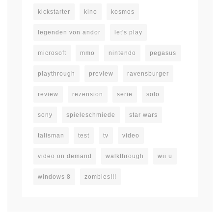
kickstarter
kino
kosmos
legenden von andor
let's play
microsoft
mmo
nintendo
pegasus
playthrough
preview
ravensburger
review
rezension
serie
solo
sony
spieleschmiede
star wars
talisman
test
tv
video
video on demand
walkthrough
wii u
windows 8
zombies!!!