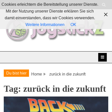
Skip
Cookies erleichtern die Bereitstellung unserer Dienste.
to
Mit der Nutzung unserer Dienste erklären Sie sich
content
damit einverstanden, dass wir Cookies verwenden.
Weitere Informationen
OK
Boardgames, games and everything Geek
JoystickZ
Du bist hier
Home
zurück in die zukunft
Tag:
zurück in die zukunft