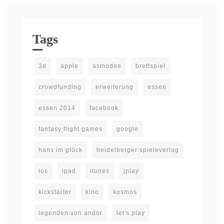
Tags
3d
apple
asmodee
brettspiel
crowdfunding
erweiterung
essen
essen 2014
facebook
fantasy flight games
google
hans im glück
heidelberger spieleverlag
ios
ipad
itunes
jplay
kickstarter
kino
kosmos
legenden von andor
let's play