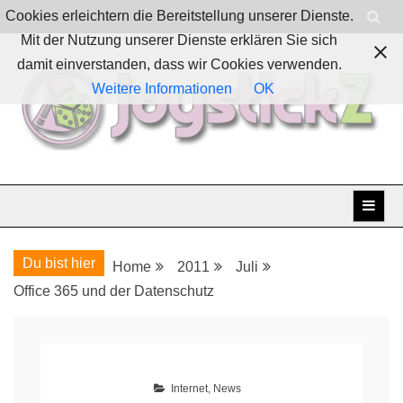
Skip
Cookies erleichtern die Bereitstellung unserer Dienste.
to
Mit der Nutzung unserer Dienste erklären Sie sich
content
damit einverstanden, dass wir Cookies verwenden.
Weitere Informationen
OK
Boardgames, games and everything Geek
JoystickZ
Du bist hier
Home
2011
Juli
Office 365 und der Datenschutz
Internet
,
News