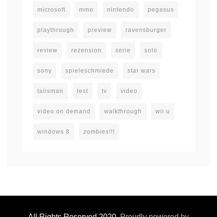
microsoft
mmo
nintendo
pegasus
playthrough
preview
ravensburger
review
rezension
serie
solo
sony
spieleschmiede
star wars
talisman
test
tv
video
video on demand
walkthrough
wii u
windows 8
zombies!!!
All Rights Reserved 2020.
Proudly powered by