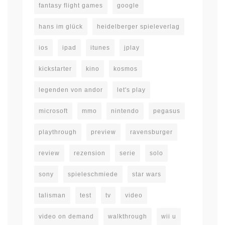
fantasy flight games
google
hans im glück
heidelberger spieleverlag
ios
ipad
itunes
jplay
kickstarter
kino
kosmos
legenden von andor
let's play
microsoft
mmo
nintendo
pegasus
playthrough
preview
ravensburger
review
rezension
serie
solo
sony
spieleschmiede
star wars
talisman
test
tv
video
video on demand
walkthrough
wii u