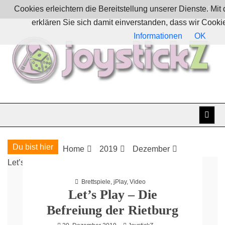
Skip
Cookies erleichtern die Bereitstellung unserer Dienste. Mi
to
erklären Sie sich damit einverstanden, dass wir Cook
content
Informationen
OK
Boardgames, games and everything Geek
JoystickZ
Du bist hier
Home
2019
Dezember
Let’s Play – Die Befreiung der Rietburg
Brettspiele
,
jPlay
,
Video
Let’s Play – Die
Befreiung der Rietburg