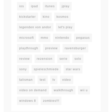
ios
ipad
itunes
jplay
kickstarter
kino
kosmos
legenden von andor
let's play
microsoft
mmo
nintendo
pegasus
playthrough
preview
ravensburger
review
rezension
serie
solo
sony
spieleschmiede
star wars
talisman
test
tv
video
video on demand
walkthrough
wii u
windows 8
zombies!!!