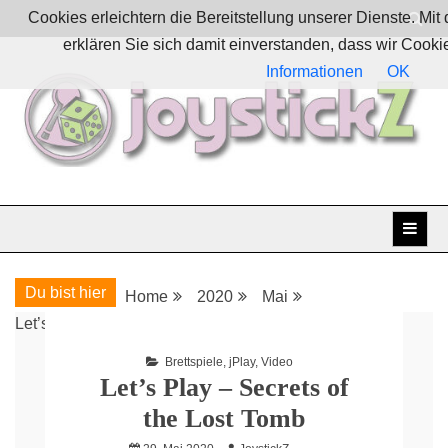
Skip
Cookies erleichtern die Bereitstellung unserer Dienste. Mi
to
erklären Sie sich damit einverstanden, dass wir Cook
content
Informationen
OK
Boardgames, games and everything Geek
JoystickZ
Du bist hier
Home
2020
Mai
Let’s Play – Secrets of the Lost Tomb
Brettspiele
,
jPlay
,
Video
Let’s Play – Secrets of
the Lost Tomb